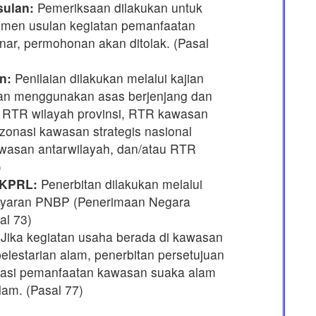
ulan:
Pemeriksaan dilakukan untuk
men usulan kegiatan pemanfaatan
benar, permohonan akan ditolak. (Pasal
n:
Penilaian dilakukan melalui kajian
an menggunakan asas berjenjang dan
 RTR wilayah provinsi, RTR kawasan
 zonasi kawasan strategis nasional
awasan antarwilayah, dan/atau RTR
)
KKPRL:
Penerbitan dilakukan melalui
ayaran PNBP (Penerimaan Negara
al 73)
Jika kegiatan usaha berada di kawasan
lestarian alam, penerbitan persetujuan
asi pemanfaatan kawasan suaka alam
lam. (Pasal 77)