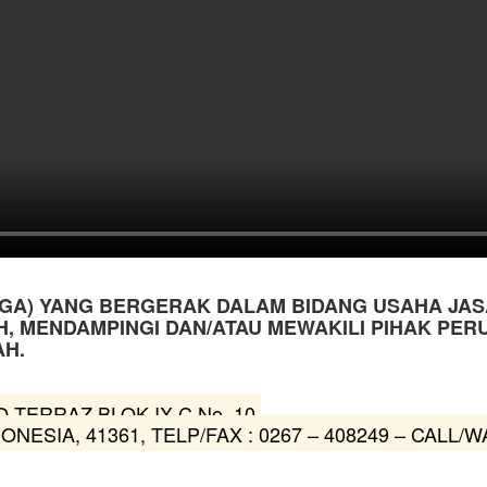
TIGA) YANG BERGERAK DALAM BIDANG USAHA JAS
H, MENDAMPINGI DAN/ATAU MEWAKILI PIHAK PE
AH.
 TERRAZ BLOK IX C No. 10,
ESIA, 41361, TELP/FAX : 0267 – 408249 – CALL/WA