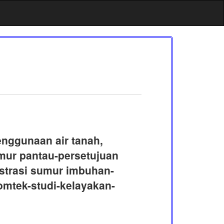
enggunaan air tanah,
mur pantau-persetujuan
istrasi sumur imbuhan-
komtek-studi-kelayakan-