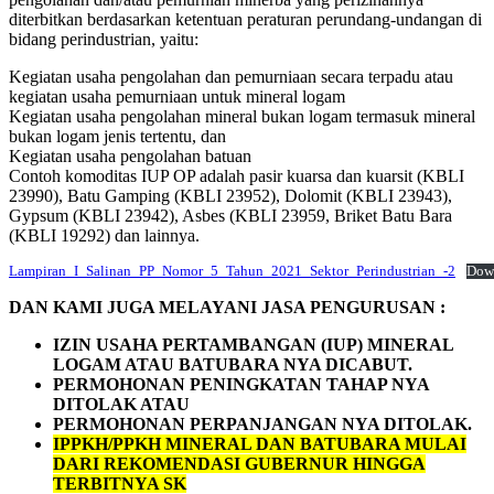
diterbitkan berdasarkan ketentuan peraturan perundang-undangan di
bidang perindustrian, yaitu:
Kegiatan usaha pengolahan dan pemurniaan secara terpadu atau
kegiatan usaha pemurniaan untuk mineral logam
Kegiatan usaha pengolahan mineral bukan logam termasuk mineral
bukan logam jenis tertentu, dan
Kegiatan usaha pengolahan batuan
Contoh komoditas IUP OP adalah pasir kuarsa dan kuarsit (KBLI
23990), Batu Gamping (KBLI 23952), Dolomit (KBLI 23943),
Gypsum (KBLI 23942), Asbes (KBLI 23959, Briket Batu Bara
(KBLI 19292) dan lainnya.
Lampiran_I_Salinan_PP_Nomor_5_Tahun_2021_Sektor_Perindustrian_-2
Dow
DAN
KAMI JUGA MELAYANI JASA PENGURUSAN :
IZIN USAHA PERTAMBANGAN (IUP) MINERAL
LOGAM ATAU BATUBARA NYA DICABUT.
PERMOHONAN PENINGKATAN TAHAP NYA
DITOLAK ATAU
PERMOHONAN PERPANJANGAN NYA DITOLAK.
IPPKH/PPKH MINERAL DAN BATUBARA MULAI
DARI REKOMENDASI GUBERNUR HINGGA
TERBITNYA SK