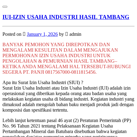
Skip
Toggle navigation
to
content
IUI-IZIN USAHA INDUSTRI HASIL TAMBANG
Posted on
January 1, 2026
by
admin
BANYAK PEMOHON YANG DIREPOTKAN DAN
MENGALAMI KESULITAN DALAM MENGAJUKAN
PERMOHONAN IZIN USAHA INDUSTRI UNTUK
PENGOLAHAN & PEMURNIAN HASIL TAMBANG–
KETIKA ANDA MENGALAMI HAL TERSEBUT-HUBUNGI
SEGERA PT. PANJI 0817567000-0811815456.
Apa itu Surat Izin Usaha Industri (SIUI) ?
Surat Izin Usaha Industri atau Izin Usaha Industri (IUI) adalah izin
operasional yang diberikan kepada orang atau badan usaha yang
melakukan kegiatan usaha di bidang industri. Kegiatan industri yang
dimaksud adalah mengolah bahan baku menjadi produk jadi dengan
komposisi dan spesifikasi tertentu.
Lebih lanjut ketentuan pasal 46 ayat (2) Peraturan Pemerintah (PP)
No. 96 Tahun 2021 tentang Pelaksanaan Kegiatan Usaha
Pertambangan Mineral dan Batubara disebutkan bahwa kegiatan
pengolahan dan/atau pemurnian minerba yang perizinannya